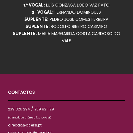
LUÍS GONZAGA LOBO VAZ PATO
1º VOGAL:
FERNANDO DOMINGUES
2º VOGAL:
PEDRO JOSÉ GOMES FERREIRA
SUPLENTE:
RODOLFO RIBEIRO CASIMIRO
SUPLENTE:
MARIA MARGARIDA COSTA CARDOSO DO
SUPLENTE:
VALE
CONTACTOS
/
239 826 294
239 821 129
(Chamada para número fixo nacional)
direcao@acersi.pt
asso.coz.eco@acersi.pt