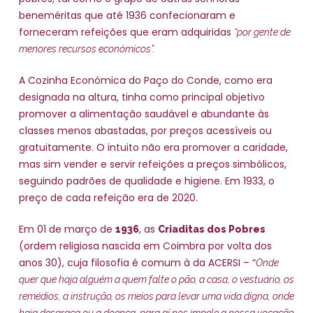
beneméritas que até 1936 confecionaram e
forneceram refeições que eram adquiridas
“por gente de
menores recursos económicos”.
A Cozinha Económica do Paço do Conde, como era
designada na altura, tinha como principal objetivo
promover a alimentação saudável e abundante às
classes menos abastadas, por preços acessíveis ou
gratuitamente. O intuito não era promover a caridade,
mas sim vender e servir refeições a preços simbólicos,
seguindo padrões de qualidade e higiene. Em 1933, o
preço de cada refeição era de 2020.
Em 01 de março de
, as
1936
Criaditas dos Pobres
(ordem religiosa nascida em Coimbra por volta dos
anos 30), cuja filosofia é comum à da ACERSI – “
Onde
quer que haja alguém a quem falte o pão, a casa, o vestuário, os
remédios, a instrução, os meios para levar uma vida digna, onde
haja desgraça ou a doença, para aí nos impele a nossa vocação