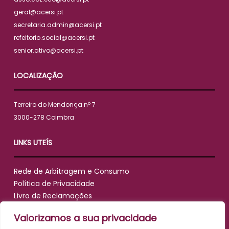
geral@acersi.pt
secretaria.admin@acersi.pt
refeitorio.social@acersi.pt
senior.ativo@acersi.pt
LOCALIZAÇÃO
Terreiro do Mendonça nº 7
3000-278 Coimbra
LINKS UTEÍS
Rede de Arbitragem e Consumo
Política de Privacidade
Livro de Reclamações
Valorizamos a sua privacidade
SIGA-NOS