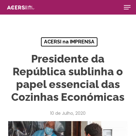
Men
Skip
to
main
Close
content
Menu
ACERSI na IMPRENSA
Presidente da
República sublinha o
papel essencial das
Cozinhas Económicas
10 de Julho, 2020