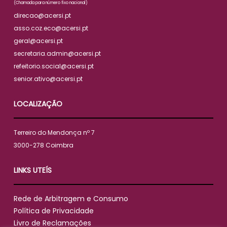
(Chamada para número fixo nacional)
direcao@acersi.pt
asso.coz.eco@acersi.pt
geral@acersi.pt
secretaria.admin@acersi.pt
refeitorio.social@acersi.pt
senior.ativo@acersi.pt
LOCALIZAÇÃO
Terreiro do Mendonça nº 7
3000-278 Coimbra
LINKS UTEÍS
Rede de Arbitragem e Consumo
Política de Privacidade
Livro de Reclamações