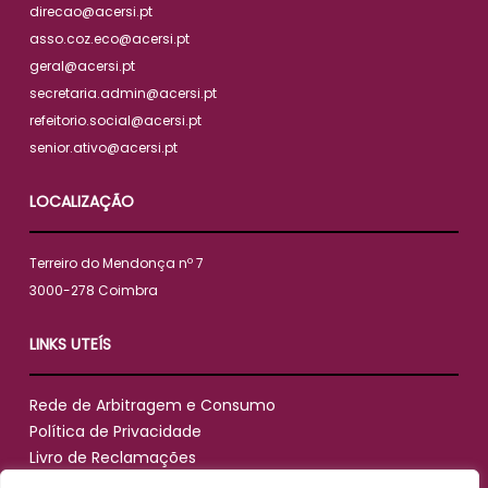
direcao@acersi.pt
asso.coz.eco@acersi.pt
geral@acersi.pt
secretaria.admin@acersi.pt
refeitorio.social@acersi.pt
senior.ativo@acersi.pt
LOCALIZAÇÃO
Terreiro do Mendonça nº 7
3000-278 Coimbra
LINKS UTEÍS
Rede de Arbitragem e Consumo
Política de Privacidade
Livro de Reclamações