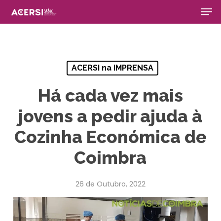
Men
Skip
to
main
Close
content
Menu
ACERSI na IMPRENSA
Há cada vez mais
jovens a pedir ajuda à
Cozinha Económica de
Coimbra
26 de Outubro, 2022