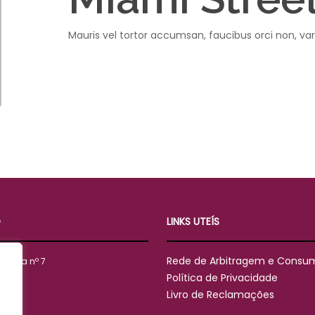
Mauris vel tortor accumsan, faucibus orci non, var
O
LINKS UTEÍS
Rede de Arbitragem e Consu
ndonça nº 7
Política de Privacidade
mbra
Livro de Reclamações