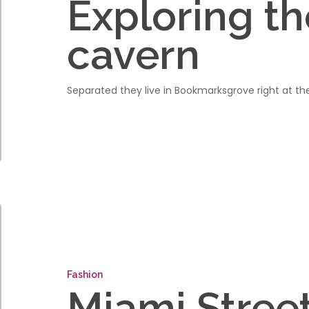
Exploring th
cavern
Separated they live in Bookmarksgrove right at t
Miami
Street
Style
Fashion
Miami Street