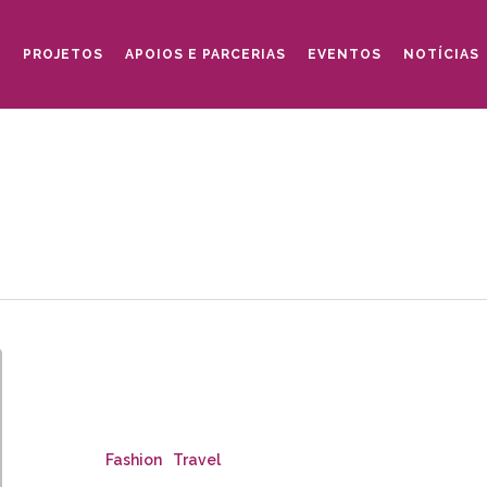
O
PROJETOS
APOIOS E PARCERIAS
EVENTOS
NOTÍCIAS
Exploring
the
great
ice
Fashion
Travel
cavern