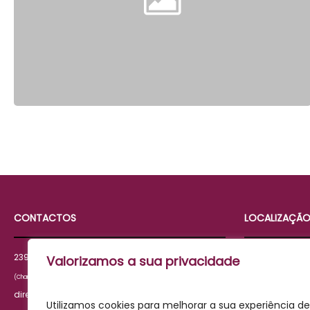
CONTACTOS
LOCALIZAÇÃ
/
239 826 294
239 821 129
Terreiro do Me
Valorizamos a sua privacidade
3000-278 Coi
(Chamada para número fixo nacional)
direcao@acersi.pt
Utilizamos cookies para melhorar a sua experiência de