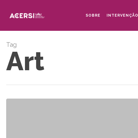
Skip
to
SOBRE
INTERVENÇÃ
main
content
Tag
Art