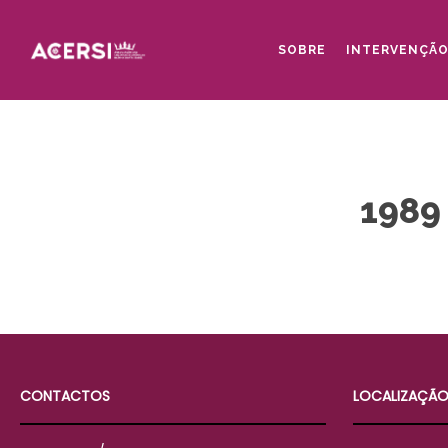
Skip
to
SOBRE
INTERVENÇÃ
main
content
1989 
CONTACTOS
LOCALIZAÇÃ