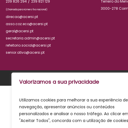
/
239 826 294
239 821 129
Terreiro do Me
3000-278 Coi
(Chamada para número fixo nacional)
direcao@acersi.pt
asso.coz.eco@acersi.pt
geral@acersi.pt
secretaria.admin@acersi.pt
refeitorio.social@acersi.pt
senior.ativo@acersi.pt
Valorizamos a sua privacidade
Utilizamos cookies para melhorar a sua experiência de
navegação, apresentar anúncios ou conteúdos
personalizados e analisar o nosso tráfego. Ao clicar e
"Aceitar Todos", concorda com a utilização de cookies